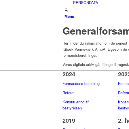
PERSONDATA
Menu
Generalforsam
Her finder du information om de senest 
Kibæk Varmeværk AmbA. Ligesom du og
formandsberetninger.
Vores digitale arkiv går tilbage til regn
2024
202
Formandens beretning
Forma
Refer
at
Refer
a
Konstituering af
Konsti
bestyrelsen
bestyr
2019
2. h