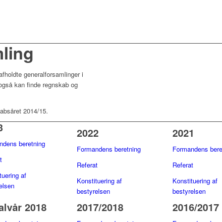
ling
afholdte generalforsamlinger i
så kan finde regnskab og
skabsåret 2014/15.
3
2022
2021
ndens beretning
Formandens beretning
Formandens bere
t
Refer
at
Refer
at
tuering af
Konstituering af
Konstituering af
elsen
bestyrelsen
bestyrelsen
alvår 2018
2017/2018
2016/2017