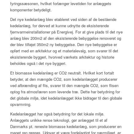
fyringssæsonen, hvilket forlænger levetiden for anlæggets
komponenter betydeligt.
Det nye kedelanlæg blev etableret ved siden af de bestående
kedelanlæg, for derved at kunne udnytte de eksisterende
fjernvarmeinstallationer på Energivej. For at give plads til det nye
anlæg blev 200m2 af den eksisterende bebyggelse renoveret og
der blev tilføjet 350m2 ny bebyggelse. Den nye bebyggelse er
opført med en arkitektur og et materialevalg, som svarer til det
eksisterende byggeri, hvorved værkets arkitektur og historie
beholdes også i det nye byggeri.
Et biomasse kedelanlæg er CO2 neutralt. Hvilket kort fortalt
betyder, at den mængde CO2, som kedelanlægget producerer
ved afbrænding af flis, svarer til den mængde CO2, som flisen
optog fra atmosfæren som levende træ. Dette har betydning for
det globale miljø, idet kedelanlægget ikke bidrager til den globale
opvarmning.
Kedelanlægget har også betydning for det lokale miljø.
Anlæggets unikke rense teknologi, gør anlægget til et af
Danmarks pt. reneste biomasse kedelanlæg, som producerer en
meget ren røggas. Udover at være fordelagtigt for nærmiljøet, er