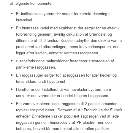
af følgende komponenter:
Et indflydelsessystem der sørger for korrekt dosering af
brændsel.
En biomasse kedel med skubberist der sørger for en effektiv
forbrænding gennem jævnlig cirkulation af brændslet og
differentieret ilt tilførelse. Kedelen udnytter den direkte varme
produceret ved afbrændingen, mens konventionsparten, der
ligger efter kedlen, udnytter varmen i røggassen.
2 serieforbundne multicykloner frasorterer størstedelen af
partiklerne i røggassen.
En røggassuger sørger for, at røggassen forlader kedlen og
føres videre rundt i systemet.
Herefter er der installeret et varmeveksler system, som
udnytter den varme der er bundet i fugten i røggassen.
Fra varmeveksleren ledes røggassen til 2 parallelforbundne
røgvaskere produceret i Schweiz af Air Fröhlich kaldet FumeX
enheder. Enhederne vasker populært sagt røgen ved at lede
røggassen gennem hundredevis af PP plastrør men den
befugtes, herved får man trukket alle ultrafine partikler,