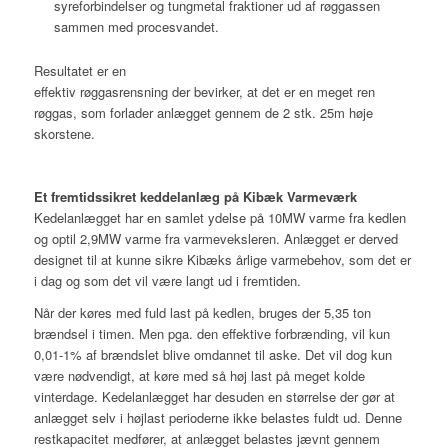
syreforbindelser og tungmetal fraktioner ud af røggassen
sammen med procesvandet.
Resultatet er en
effektiv røggasrensning der bevirker, at det er en meget ren
røggas, som forlader anlægget gennem de 2 stk. 25m høje
skorstene.
Et fremtidssikret keddelanlæg på Kibæk Varmeværk
Kedelanlægget har en samlet ydelse på 10MW varme fra kedlen
og optil 2,9MW varme fra varmeveksleren. Anlægget er derved
designet til at kunne sikre Kibæks årlige varmebehov, som det er
i dag og som det vil være langt ud i fremtiden.
Når der køres med fuld last på kedlen, bruges der 5,35 ton
brændsel i timen. Men pga. den effektive forbrænding, vil kun
0,01-1% af brændslet blive omdannet til aske. Det vil dog kun
være nødvendigt, at køre med så høj last på meget kolde
vinterdage. Kedelanlægget har desuden en størrelse der gør at
anlægget selv i højlast perioderne ikke belastes fuldt ud. Denne
restkapacitet medfører, at anlægget belastes jævnt gennem