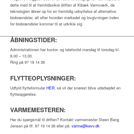
dette med til at fremtidssikre driften af Kibæk Varmværk, da
teknologien åbner op for en fremtidig udnyttelse af alternative
biobrændsler, alt efter hvordan markedet og lovgivningen inden
for biobrændsler kommer til at udvikle sig.
ÅBNINGSTIDER:
Administrationen har kontor- og telefontid mandag til torsdag kl.
8.00 – 13.00.
Ring på 97 19 14 36
FLYTTEOPLYSNINGER:
Udfyld flytteformular
HER
, så vil der snarest blive udarbejdet en
flytteopgørelse.
VARMEMESTEREN:
Har du spørgsmål til driften? Kontakt varmemester Steen Bang
Jensen på tlf. 97 19 14 36 eller på:
varme@kevv.dk