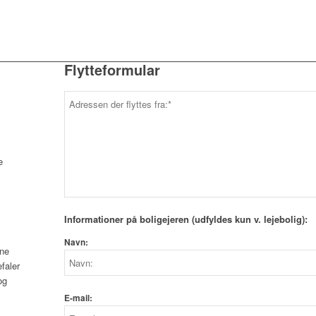
Flytteformular
e
Informationer på boligejeren (udfyldes kun v. lejebolig):
Navn:
nne
faler
og
E-mail: